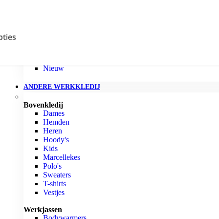
Projob
Jobitex's Finest
Beste sportieve werkschoenen
ties
Accepteren
Beste werkschoenen bouw
Beste werkschoenen mannen
Beste werkschoenen vrouwen
Nieuw
ANDERE WERKKLEDIJ
Bovenkledij
Dames
Hemden
Heren
Hoody's
Kids
Marcellekes
Polo's
Sweaters
T-shirts
Vestjes
Werkjassen
Bodywarmers