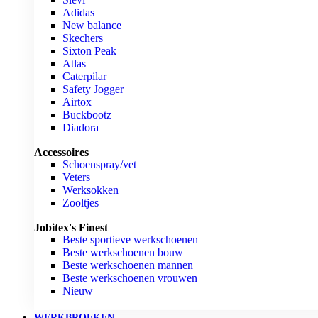
Adidas
New balance
Skechers
Sixton Peak
Atlas
Caterpilar
Safety Jogger
Airtox
Buckbootz
Diadora
Accessoires
Schoenspray/vet
Veters
Werksokken
Zooltjes
Jobitex's Finest
Beste sportieve werkschoenen
Beste werkschoenen bouw
Beste werkschoenen mannen
Beste werkschoenen vrouwen
Nieuw
WERKBROEKEN