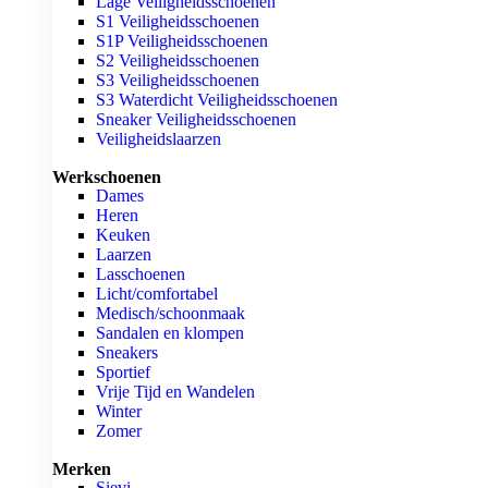
Lage Veiligheidsschoenen
S1 Veiligheidsschoenen
S1P Veiligheidsschoenen
S2 Veiligheidsschoenen
S3 Veiligheidsschoenen
S3 Waterdicht Veiligheidsschoenen
Sneaker Veiligheidsschoenen
Veiligheidslaarzen
Werkschoenen
Dames
Heren
Keuken
Laarzen
Lasschoenen
Licht/comfortabel
Medisch/schoonmaak
Sandalen en klompen
Sneakers
Sportief
Vrije Tijd en Wandelen
Winter
Zomer
Merken
Sievi