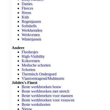
Dames
Fleeces
Heren
Kids
Regenjassen
Softshells
Werkhemden
Werkvesten
Winterjassen
Andere
Fluohesjes
High-Visibility
Koksvesten
Medische schorten
Schorten
Thermisch Ondergoed
Vlamvertragend/Multinorm
Jobitex's Finest
Beste werkbroeken bouw
Beste werkbroeken met stretch
Beste werkbroeken voor mannen
Beste werkbroeken voor vrouwen
Beste werkshorten
Nieuw