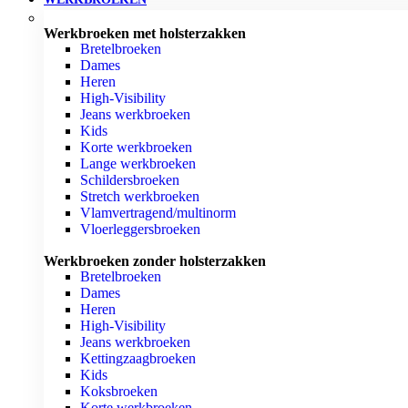
Werkbroeken met holsterzakken
Bretelbroeken
Dames
Heren
High-Visibility
Jeans werkbroeken
Kids
Korte werkbroeken
Lange werkbroeken
Schildersbroeken
Stretch werkbroeken
Vlamvertragend/multinorm
Vloerleggersbroeken
Werkbroeken zonder holsterzakken
Bretelbroeken
Dames
Heren
High-Visibility
Jeans werkbroeken
Kettingzaagbroeken
Kids
Koksbroeken
Korte werkbroeken