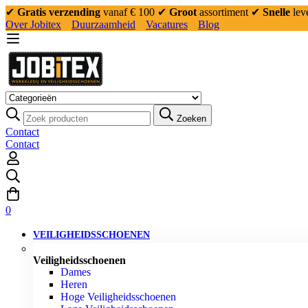
✔
Gratis verzending
vanaf € 100
✔
Groot
assortiment
✔
Snelle
lev
Over Jobitex
Duurzaamheid
Vacatures
Blog
Zoeken
Contact
Contact
0
VEILIGHEIDSSCHOENEN
Veiligheidsschoenen
Dames
Heren
Hoge Veiligheidsschoenen