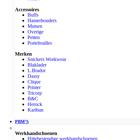
Accessoires
Buffs
Hamerhouders
Mutsen
Overige
Petten
Portefeuilles
Merken
Snickers Workwear
Blaklader
L.Brador
Dassy
Clique
Printer
Tricorp
B&C
Herock
Kariban
PBM’S
Werkhandschoenen
Hittebestendige werkhandschoenen