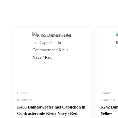
DAMES
DAMES
KARIBAN
KARIBAN
K465 Damessweater met Capuchon in
K242 Dam
Contrasterende Kleur Navy / Red
Yellow