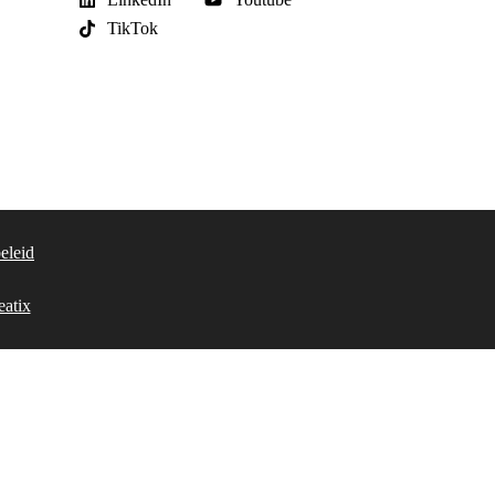
TikTok
eleid
eatix