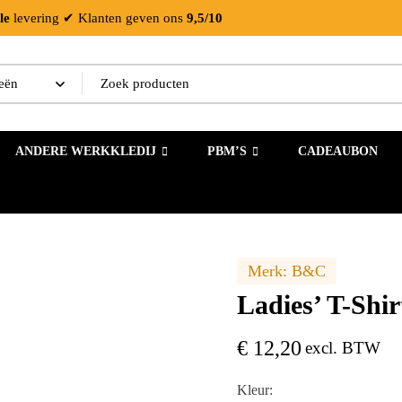
le
levering
✔ Klanten geven ons
9,5/10
ANDERE WERKKLEDIJ
PBM’S
CADEAUBON
Merk:
B&C
Ladies’ T-Shi
€
12,20
excl. BTW
Kleur: