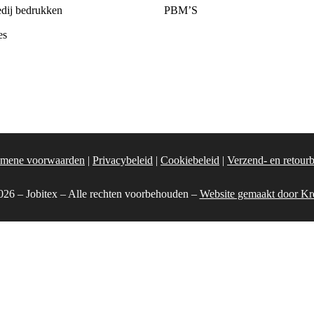
dij bedrukken
PBM’S
es
mene voorwaarden
|
Privacybeleid
|
Cookiebeleid
|
Verzend- en retourb
26 – Jobitex – Alle rechten voorbehouden –
Website gemaakt door Kr