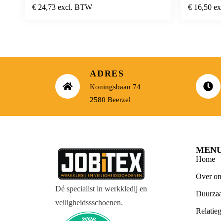
€
24,73
excl. BTW
€
16,50
e
ADRES
Koningsbaan 74
2580 Beerzel
MEN
Home
Over on
Dé specialist in werkkledij en
Duurza
veiligheidssschoenen.
Relatie