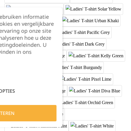
gebruiken informatie
okies en vergelijkbare
rvaring op onze site
nalyseren hoe u deze
etingdoeleinden. U
vinden in ons
OPTIES
TEREN