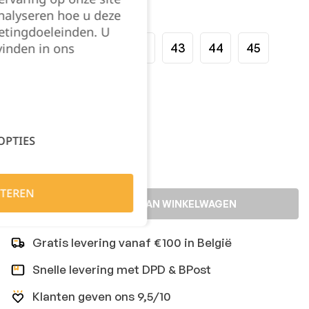
nalyseren hoe u deze
Maat:
etingdoeleinden. U
vinden in ons
39
40
41
42
43
44
45
46
47
Kies je aantal:
OPTIES
TEREN
TOEVOEGEN AAN WINKELWAGEN
Gratis levering vanaf €100 in België
Snelle levering met DPD & BPost
Klanten geven ons 9,5/10