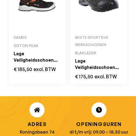
DAMES
BESTE SPORTIEVE
WERKSCHOENEN
SIXTON PEAK
BLAKLADER
Lage
Veiligheidsschoen
Lage
FORZA BOA
Veiligheidsschoen
€
185,50
excl. BTW
Zwart/Oranje S1P
2470 GECKO S3 SRC
€
175,50
excl. BTW
ESD SRC
HRO ESD
ADRES
OPENINGSUREN
Koningsbaan 74
di t/m vrij: 09.00 – 18.30 uur