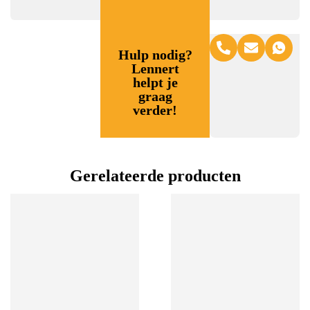
Hulp nodig?
Lennert
helpt je
graag
verder!
Gerelateerde producten