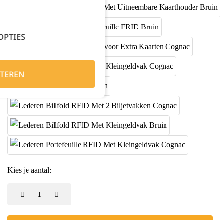
OPTIES
TEREN
Kies je aantal: