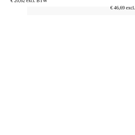
€
20,62
excl. BTW
€
46,69
exc