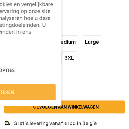
okies en vergelijkbare
rvaring op onze site
nalyseren hoe u deze
etingdoeleinden. U
Maat:
vinden in ons
XSmall
Small
Medium
Large
XLarge
XXLarge
3XL
OPTIES
Kies je aantal:
TEREN
TOEVOEGEN AAN WINKELWAGEN
Gratis levering vanaf €100 in België