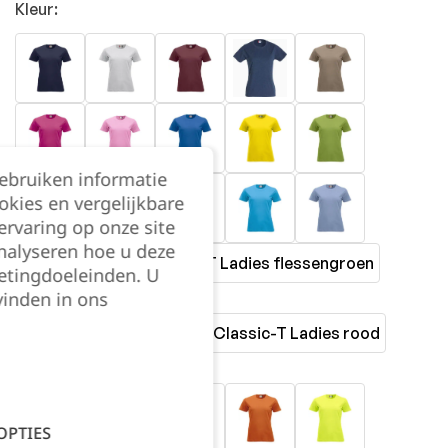
Kleur:
gebruiken informatie
okies en vergelijkbare
rvaring op onze site
nalyseren hoe u deze
etingdoeleinden. U
vinden in ons
OPTIES