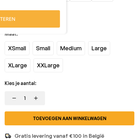
TEREN
Maat:
XSmall
Small
Medium
Large
XLarge
XXLarge
Kies je aantal:
TOEVOEGEN AAN WINKELWAGEN
Gratis levering vanaf €100 in België