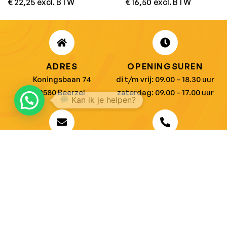
€
22,25
excl. BTW
€
16,50
excl. BTW
ADRES
OPENINGSUREN
Koningsbaan 74
di t/m vrij: 09.00 – 18.30 uur
2580 Beerzel
zaterdag: 09.00 – 17.00 uur
Kan ik je helpen?
MAIL ONS
BEL ONS
info@jobitex.be
015 76 13 73