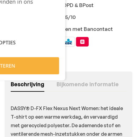
vinden in ons
Snelle levering met DPD & BPost
Klanten geven ons 9,5/10
Veilig online afrekenen met Bancontact
OPTIES
TEREN
Beschrijving
Bijkomende informatie
DASSY® D-FX Flex Nexus Next Women: het ideale
T-shirt op een warme werkdag, én vervaardigd
met gerecycled polyester. De ademende stof en
ventilerende mesh-inzetstukken onder de armen