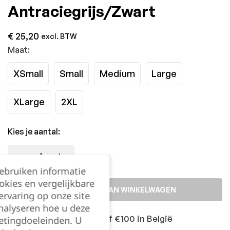
Antraciegrijs/Zwart
€
25,20
excl. BTW
Maat:
XSmall
Small
Medium
Large
XLarge
2XL
Kies je aantal:
gebruiken informatie
okies en vergelijkbare
TOEVOEGEN AAN WINKELWAGEN
rvaring op onze site
nalyseren hoe u deze
Gratis levering vanaf €100 in België
etingdoeleinden. U