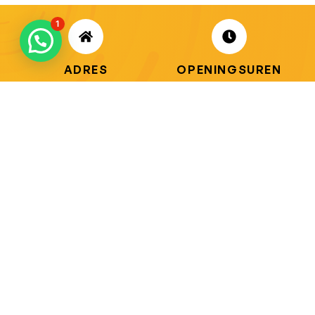
1
ADRES
OPENINGSUREN
Koningsbaan 74
di t/m vrij: 09.00 – 18.30 uur
2580 Beerzel
zaterdag: 09.00 – 17.00 uur
MAIL ONS
BEL ONS
info@jobitex.be
015 76 13 73