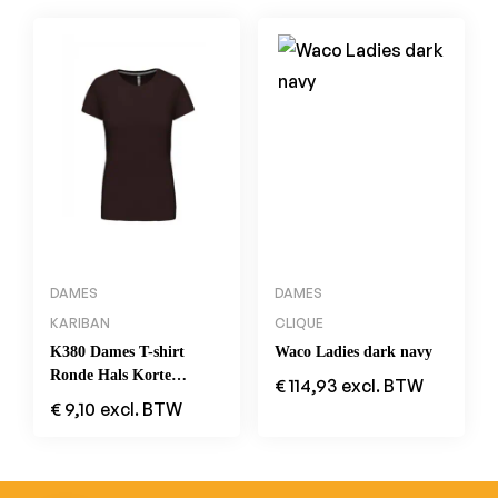
DAMES
DAMES
KARIBAN
CLIQUE
K380 Dames T-shirt
Waco Ladies dark navy
Ronde Hals Korte
€
114,93
excl. BTW
Mouwen Chocolate
€
9,10
excl. BTW