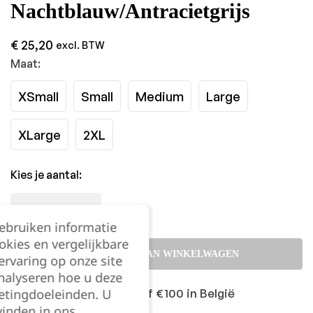
Nachtblauw/Antracietgrijs
€
25,20
excl. BTW
Maat:
XSmall
Small
Medium
Large
XLarge
2XL
Kies je aantal:
gebruiken informatie
okies en vergelijkbare
TOEVOEGEN AAN WINKELWAGEN
rvaring op onze site
nalyseren hoe u deze
etingdoeleinden. U
Gratis levering vanaf €100 in België
vinden in ons