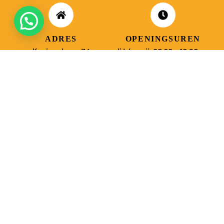
ADRES
OPENINGSUREN
Koningsbaan 74
di t/m vrij: 09.00 – 18.30 uur
2580 Beerzel
zaterdag: 09.00 – 17.00 uur
MAIL ONS
BEL ONS
info@jobitex.be
015 76 13 73
Dé specialist in werkkledij en veiligheidssschoenen.