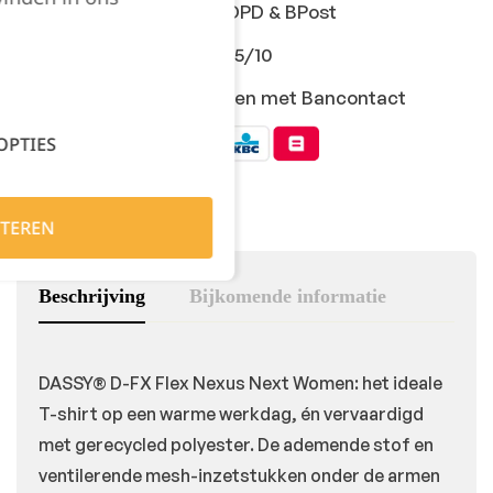
Snelle levering met DPD & BPost
Klanten geven ons 9,5/10
Veilig online afrekenen met Bancontact
OPTIES
TEREN
Beschrijving
Bijkomende informatie
DASSY® D-FX Flex Nexus Next Women: het ideale
T-shirt op een warme werkdag, én vervaardigd
met gerecycled polyester. De ademende stof en
ventilerende mesh-inzetstukken onder de armen