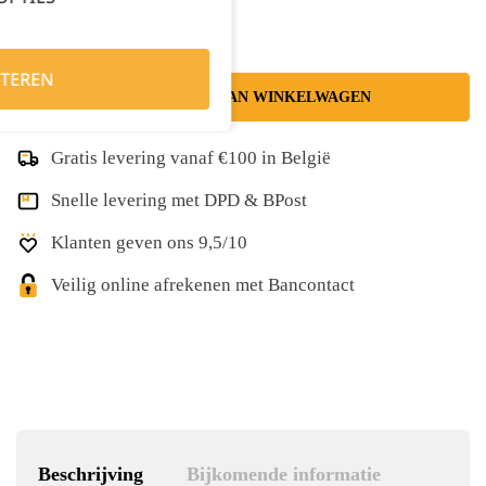
TEREN
TOEVOEGEN AAN WINKELWAGEN
Gratis levering vanaf €100 in België
Snelle levering met DPD & BPost
Klanten geven ons 9,5/10
Veilig online afrekenen met Bancontact
Beschrijving
Bijkomende informatie