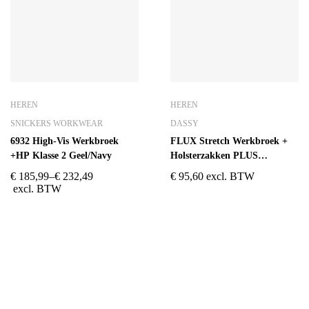
HEREN
HEREN
SNICKERS WORKWEAR
DASSY
6932 High-Vis Werkbroek
FLUX Stretch Werkbroek +
+HP Klasse 2 Geel/Navy
Holsterzakken PLUS
Nachtblauw/Grijs
€
185,99
–
€
232,49
€
95,60
excl. BTW
excl. BTW
ADRES
OPENINGSUREN
Koningsbaan 74
di t/m vrij: 09.00 – 18.30 uur