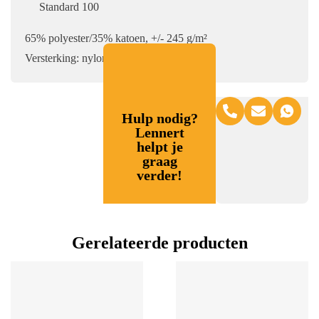
Standard 100
65% polyester/35% katoen, +/- 245 g/m²
Versterking: nylon Cordura®
Hulp nodig?
Lennert
helpt je
graag
verder!
Gerelateerde producten