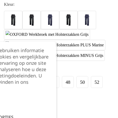
Kleur:
gebruiken informatie
okies en vergelijkbare
rvaring op onze site
nalyseren hoe u deze
Maat:
etingdoeleinden. U
vinden in ons
40
42
44
46
48
50
52
54
Kies je aantal:
OPTIES