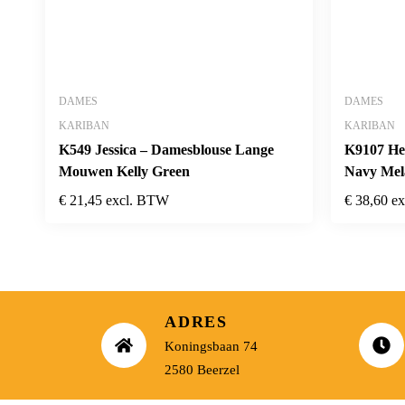
DAMES
DAMES
KARIBAN
KARIBAN
K549 Jessica – Damesblouse Lange
K9107 He
Mouwen Kelly Green
Navy Mel
€
21,45
excl. BTW
€
38,60
e
ADRES
Koningsbaan 74
2580 Beerzel