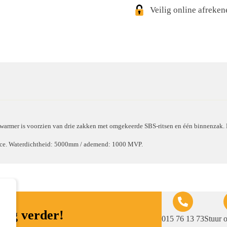
Veilig online afreke
armer is voorzien van drie zakken met omgekeerde SBS-ritsen en één binnenzak. D
eece. Waterdichtheid: 5000mm / ademend: 1000 MVP.
raag verder!
015 76 13 73
Stuur 