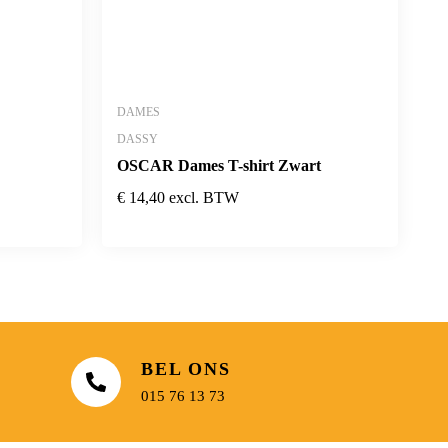
DAMES
DASSY
OSCAR Dames T-shirt Zwart
€
14,40
excl. BTW
BEL ONS
015 76 13 73