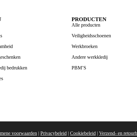
U
PRODUCTEN
Alle producten
s
Veiligheidsschoenen
amheid
Werkbroeken
geschenken
Andere werkkledij
dij bedrukken
PBM’S
es
mene voorwaarden
|
Privacybeleid
|
Cookiebeleid
|
Verzend- en retourb