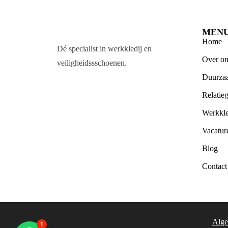
MEN
Home
Dé specialist in werkkledij en
Over on
veiligheidssschoenen.
Duurza
Relatie
Werkkle
Vacatur
Blog
Contact
Alge
1