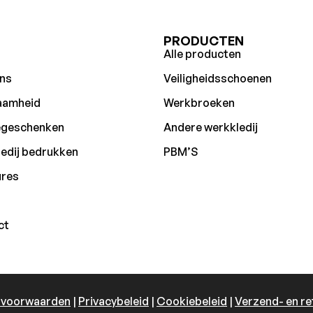
U
PRODUCTEN
Alle producten
ns
Veiligheidsschoenen
aamheid
Werkbroeken
egeschenken
Andere werkkledij
edij bedrukken
PBM’S
ures
ct
 voorwaarden
|
Privacybeleid
|
Cookiebeleid
|
Verzend- en re