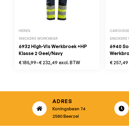
HEREN
CAROUSSE
SNICKERS WORKWEAR
SNICKERS
6932 High-Vis Werkbroek +HP
6940 Sof
Klasse 2 Geel/Navy
Werkbro
Zwart
€
185,99
–
€
232,49
excl. BTW
€
257,49
ADRES
Koningsbaan 74
2580 Beerzel