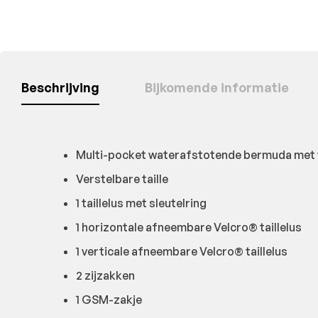
Beschrijving
Bijkomende informatie
Multi-pocket waterafstotende bermuda met 
Verstelbare taille
1 taillelus met sleutelring
1 horizontale afneembare Velcro® taillelus
1 verticale afneembare Velcro® taillelus
2 zijzakken
1 GSM-zakje