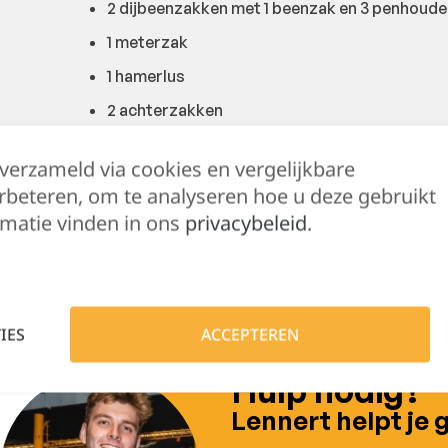
2 dijbeenzakken met 1 beenzak en 3 penhoude
1 meterzak
1 hamerlus
2 achterzakken
EN ISO 13688:2013
 verzameld via cookies en vergelijkbare
EN ISO 15797:2004/AC:2004
rbeteren, om te analyseren hoe u deze gebruikt
matie vinden in ons
privacybeleid
.
Buitenkant: 65% polyester – 35% katoen canva
Verstevigingsmateriaal: 100% polyamide Cord
IES
ACCEPTEREN
Hulp nodig?
Lennert helpt je 