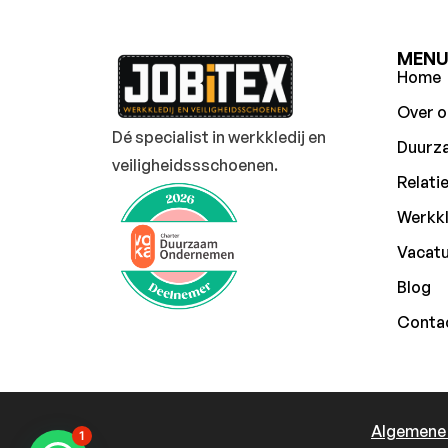
MEN
Home
Over o
Dé specialist in werkkledij en
Duurz
veiligheidssschoenen.
Relati
Werkkl
Vacat
Blog
Conta
Algemene
1