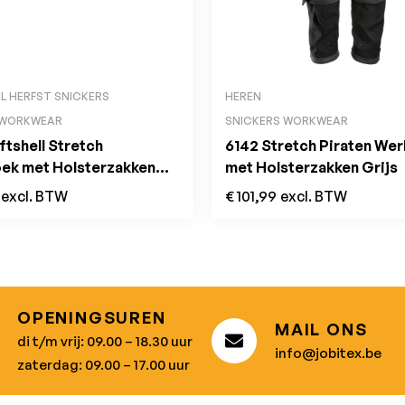
L HERFST SNICKERS
HEREN
 WORKWEAR
SNICKERS WORKWEAR
tshell Stretch
6142 Stretch Piraten We
ek met Holsterzakken
met Holsterzakken Grijs
excl. BTW
€
101,99
excl. BTW
OPENINGSUREN
MAIL ONS
di t/m vrij: 09.00 – 18.30 uur
info@jobitex.be
zaterdag: 09.00 – 17.00 uur