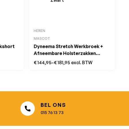
HEREN
MASCOT
rkshort
Dyneema Stretch Werkbroek +
Afneembare Holsterzakken
Zwart
€
144,95
–
€
181,95
excl. BTW
BEL ONS
015 76 13 73