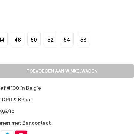
44
48
50
52
54
56
TOEVOEGEN AAN WINKELWAGEN
naf €100 in België
t DPD & BPost
9,5/10
ekenen met Bancontact