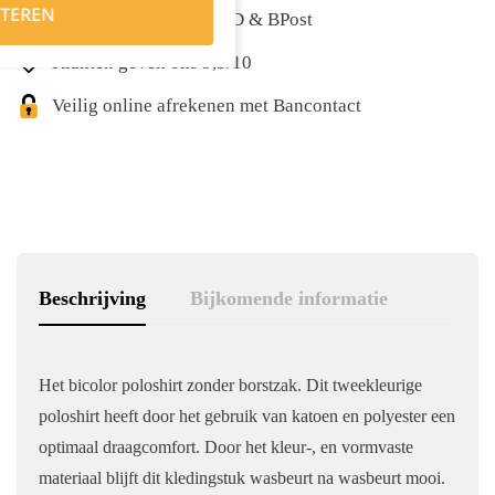
TEREN
Snelle levering met DPD & BPost
Klanten geven ons 9,5/10
Veilig online afrekenen met Bancontact
Beschrijving
Bijkomende informatie
Het bicolor poloshirt zonder borstzak. Dit tweekleurige
poloshirt heeft door het gebruik van katoen en polyester een
optimaal draagcomfort. Door het kleur-, en vormvaste
materiaal blijft dit kledingstuk wasbeurt na wasbeurt mooi.