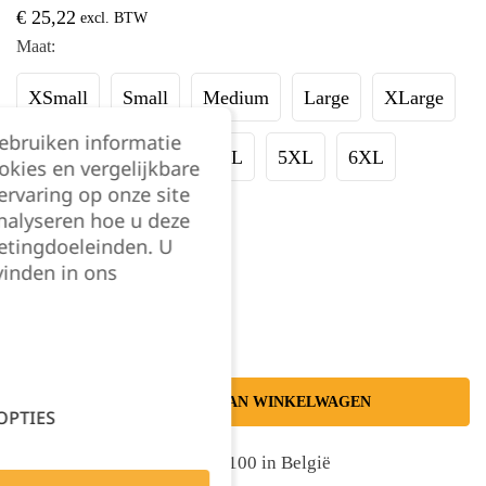
€
25,22
excl. BTW
Maat:
XSmall
Small
Medium
Large
XLarge
gebruiken informatie
XXLarge
3XL
4XL
5XL
6XL
okies en vergelijkbare
rvaring op onze site
7XL
8XL
nalyseren hoe u deze
etingdoeleinden. U
vinden in ons
Kies je aantal:
TOEVOEGEN AAN WINKELWAGEN
OPTIES
Gratis levering vanaf €100 in België