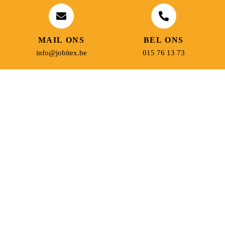
MAIL ONS
BEL ONS
info@jobitex.be
015 76 13 73
Dé specialist in werkkledij en veiligheidssschoenen.
MENU
PRODUCTEN
Home
Alle producten
Over ons
Veiligheidsschoenen
Duurzaamheid
Werkbroeken
Relatiegeschenken
Andere werkkledij