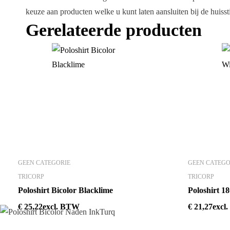
keuze aan producten welke u kunt laten aansluiten bij de huissti
Gerelateerde producten
GEEN CATEGORIE
GEEN CATEGO
TRICORP
TRICORP
Poloshirt Bicolor Blacklime
Poloshirt 
€
25,22
excl. BTW
€
21,27
excl