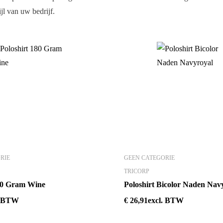
jl van uw bedrijf.
RIE
GEEN CATEGORIE
TRICORP
180 Gram Wine
Poloshirt Bicolor Naden Nav
. BTW
€
26,91
excl. BTW