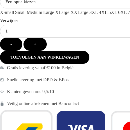
XSmall
Small
Medium
Large
XLarge
XXLarge
3XL
4XL
5XL
6XL
Verwijder
Kies
je
aantal:
-
+
TOEVOEGEN AAN WINKELWAGEN
Gratis levering vanaf €100 in België
Snelle levering met DPD & BPost
Klanten geven ons 9,5/10
Veilig online afrekenen met Bancontact