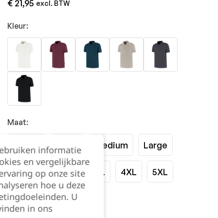
€
21,95
excl. BTW
Kleur:
Maat:
XSmall
Small
Medium
Large
gebruiken informatie
okies en vergelijkbare
XLarge
2XL
3XL
4XL
5XL
rvaring op onze site
nalyseren hoe u deze
etingdoeleinden. U
Kies je aantal:
vinden in ons