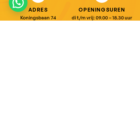
ADRES
OPENINGSUREN
Koningsbaan 74
di t/m vrij: 09.00 – 18.30 uur
2580 Beerzel
zaterdag: 09.00 – 17.00 uur
MAIL ONS
BEL ONS
info@jobitex.be
015 76 13 73
Dé specialist in werkkledij en veiligheidssschoenen.