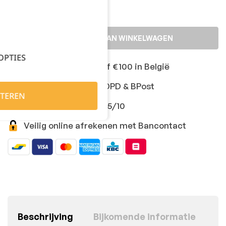
TOEVOEGEN AAN WINKELWAGEN
OPTIES
Gratis levering vanaf €100 in België
Snelle levering met DPD & BPost
TEREN
Klanten geven ons 9,5/10
Veilig online afrekenen met Bancontact
Beschrijving
Bijkomende informatie