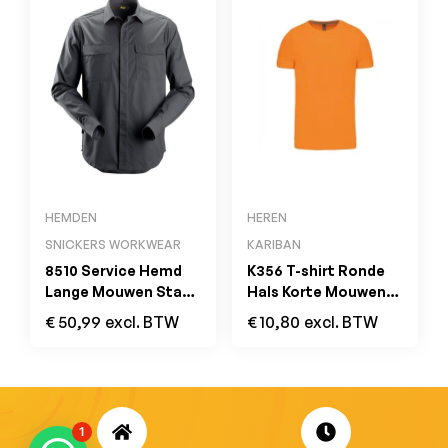
HEMDEN
HEREN
SNICKERS WORKWEAR
KARIBAN
8510 Service Hemd
K356 T-shirt Ronde
Lange Mouwen Staal
Hals Korte Mouwen
Grijs
Oranje
€
50,99
excl. BTW
€
10,80
excl. BTW
1