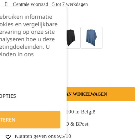
Centrale voorraad - 5 tot 7 werkdagen
gebruiken informatie
Kleur:
okies en vergelijkbare
rvaring op onze site
nalyseren hoe u deze
etingdoeleinden. U
vinden in ons
Kies je aantal:
TOEVOEGEN AAN WINKELWAGEN
OPTIES
Gratis levering vanaf €100 in België
TEREN
Snelle levering met DPD & BPost
Klanten geven ons 9,5/10