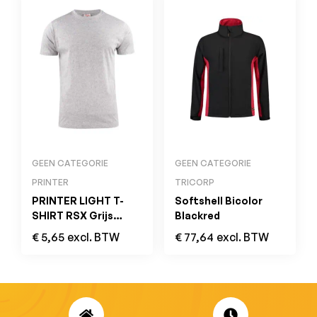
GEEN CATEGORIE
GEEN CATEGORIE
PRINTER
TRICORP
PRINTER LIGHT T-
Softshell Bicolor
SHIRT RSX Grijs
Blackred
Melange
€
5,65
excl. BTW
€
77,64
excl. BTW