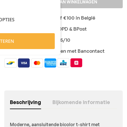
TOEVOEGEN AAN WINKELWAGEN
Gratis levering vanaf €100 in België
OPTIES
Snelle levering met DPD & BPost
Klanten geven ons 9,5/10
TEREN
Veilig online afrekenen met Bancontact
Beschrijving
Bijkomende informatie
Moderne, aansluitende bicolor t-shirt met