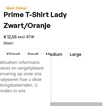
Merk:
Printer
Prime T-Shirt Lady
Zwart/Oranje
€
12,55
excl. BTW
Maat:
XSmall
Small
Medium
Large
gebruiken informatie
XLarge
XXLarge
okies en vergelijkbare
rvaring op onze site
nalyseren hoe u deze
Kies je aantal:
etingdoeleinden. U
vinden in ons