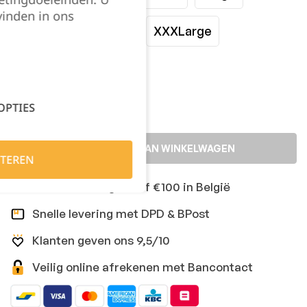
vinden in ons
XLarge
XXLarge
XXXLarge
Kies je aantal:
OPTIES
TOEVOEGEN AAN WINKELWAGEN
TEREN
Gratis levering vanaf €100 in België
Snelle levering met DPD & BPost
Klanten geven ons 9,5/10
Veilig online afrekenen met Bancontact