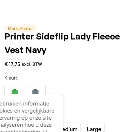
Merk:
Printer
Printer Sideflip Lady Fleece
Vest Navy
€
17,75
excl. BTW
Kleur:
gebruiken informatie
okies en vergelijkbare
Maat:
rvaring op onze site
nalyseren hoe u deze
XSmall
Small
Medium
Large
etingdoeleinden. U