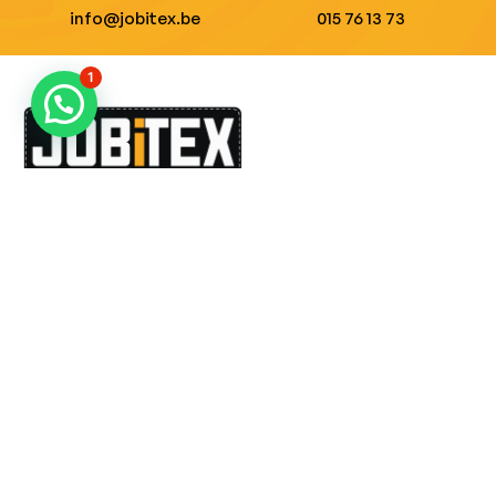
info@jobitex.be
015 76 13 73
1
Dé specialist in werkkledij en veiligheidssschoenen.