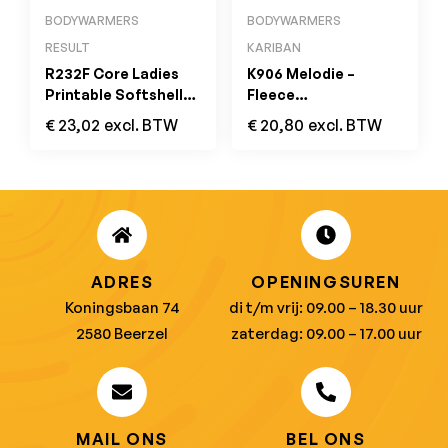
BODYWARMERS
BODYWARMERS
RESULT
KARIBAN
R232F Core Ladies
K906 Melodie –
Printable Softshell
Fleece
Bodywarmer Red /
Damesbodywarmer
€
23,02
excl. BTW
€
20,80
excl. BTW
Black
Tropical Blue
ADRES
OPENINGSUREN
Koningsbaan 74
di t/m vrij: 09.00 – 18.30 uur
2580 Beerzel
zaterdag: 09.00 – 17.00 uur
MAIL ONS
BEL ONS