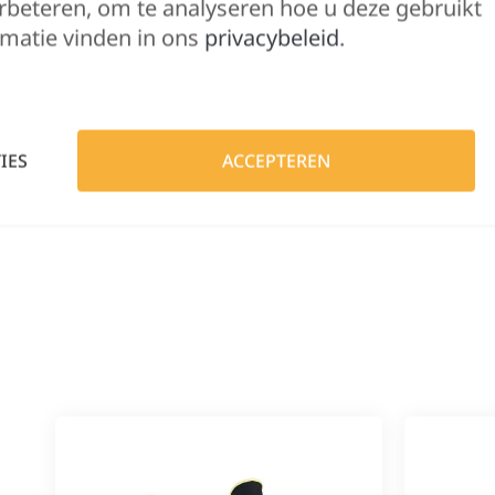
Hulp nodig?
rbeteren, om te analyseren hoe u deze gebruikt
matie vinden in ons
privacybeleid
.
Lennert helpt je 
IES
ACCEPTEREN