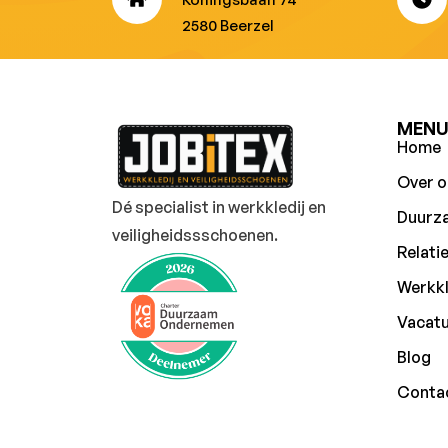
2580 Beerzel
MEN
Home
Over o
Dé specialist in werkkledij en
Duurz
veiligheidssschoenen.
Relati
Werkkl
Vacat
Blog
Conta