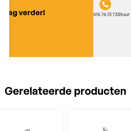
graag verder!
015 76 13 73
Stuur 
Gerelateerde producten