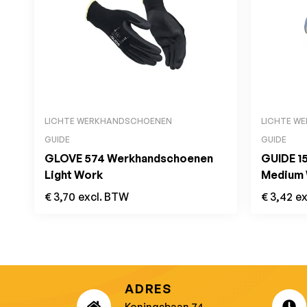
LICHTE WERKHANDSCHOENEN
LICHTE W
GUIDE
GUIDE
GLOVE 574 Werkhandschoenen
GUIDE 1
Light Work
Medium
€
3,70
excl. BTW
€
3,42
ex
ADRES
Koningsbaan 74