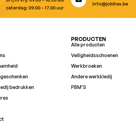
info@jobitex.be
zaterdag: 09.00 – 17.00 uur
U
PRODUCTEN
Alle producten
ns
Veiligheidsschoenen
aamheid
Werkbroeken
egeschenken
Andere werkkledij
edij bedrukken
PBM’S
ures
ct