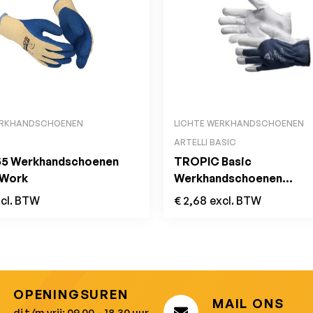
ERKHANDSCHOENEN
LICHTE WERKHANDSCHOENEN
ARTELLI BASIC
55 Werkhandschoenen
TROPIC Basic
 Work
Werkhandschoenen
Light/Medium Work
cl. BTW
€
2,68
excl. BTW
OPENINGSUREN
MAIL ONS
di t/m vrij: 09.00 – 18.30 uur