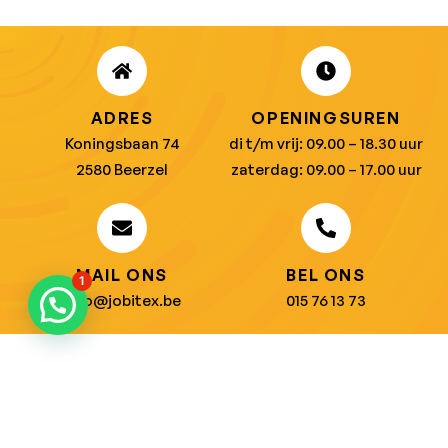
ADRES
OPENINGSUREN
Koningsbaan 74
di t/m vrij: 09.00 – 18.30 uur
2580 Beerzel
zaterdag: 09.00 – 17.00 uur
MAIL ONS
BEL ONS
1
info@jobitex.be
015 76 13 73