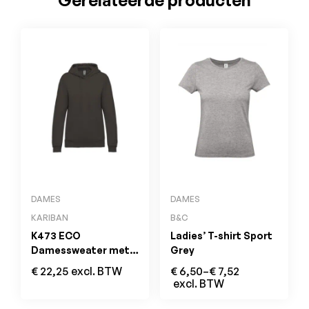
Gerelateerde producten
DAMES
DAMES
KARIBAN
B&C
K473 ECO
Ladies’ T-shirt Sport
Damessweater met
Grey
Capuchon Dark Grey
€
22,25
excl. BTW
€
6,50
–
€
7,52
excl. BTW