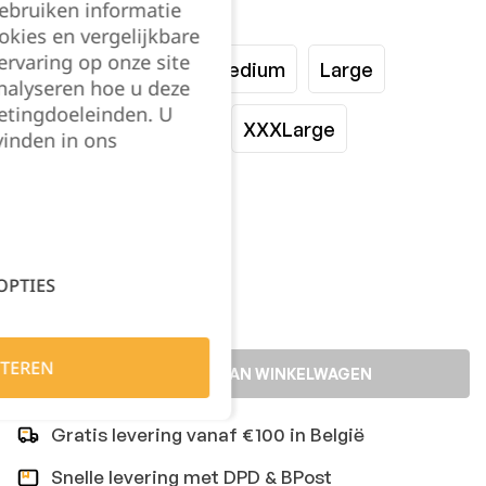
gebruiken informatie
Maat:
okies en vergelijkbare
rvaring op onze site
XSmall
Small
Medium
Large
nalyseren hoe u deze
etingdoeleinden. U
XLarge
XXLarge
XXXLarge
vinden in ons
XXXXLarge
Kies je aantal:
OPTIES
TEREN
TOEVOEGEN AAN WINKELWAGEN
Gratis levering vanaf €100 in België
Snelle levering met DPD & BPost