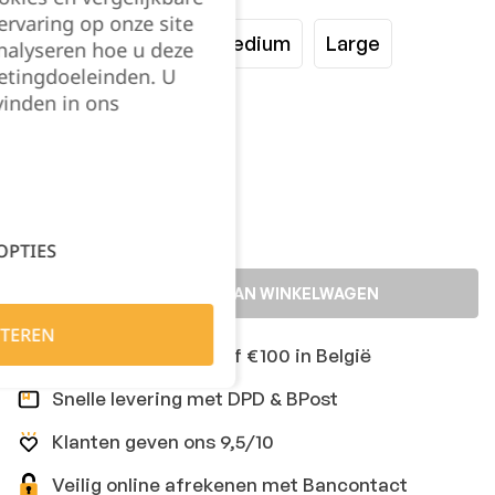
rvaring op onze site
XSmall
Small
Medium
Large
nalyseren hoe u deze
etingdoeleinden. U
vinden in ons
XLarge
XXLarge
Kies je aantal:
OPTIES
TOEVOEGEN AAN WINKELWAGEN
TEREN
Gratis levering vanaf €100 in België
Snelle levering met DPD & BPost
Klanten geven ons 9,5/10
Veilig online afrekenen met Bancontact