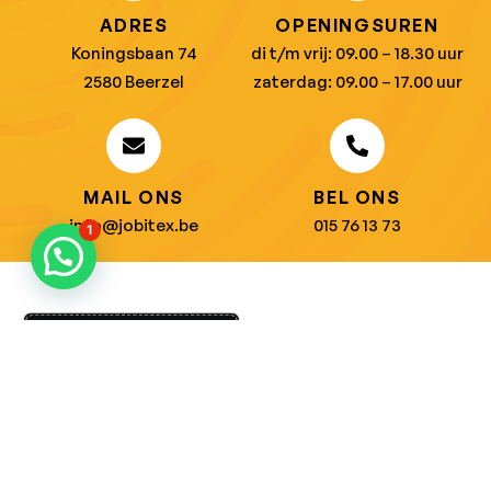
ADRES
OPENINGSUREN
Koningsbaan 74
di t/m vrij: 09.00 – 18.30 uur
2580 Beerzel
zaterdag: 09.00 – 17.00 uur
MAIL ONS
BEL ONS
info@jobitex.be
015 76 13 73
1
Dé specialist in werkkledij en veiligheidssschoenen.