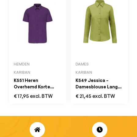
HEMDEN
DAMES
KARIBAN
KARIBAN
K551 Heren
K549 Jessica –
Overhemd Korte
Damesblouse Lange
Mouwen Purple
Mouwen Burnt Lime
€
17,95
excl. BTW
€
21,45
excl. BTW