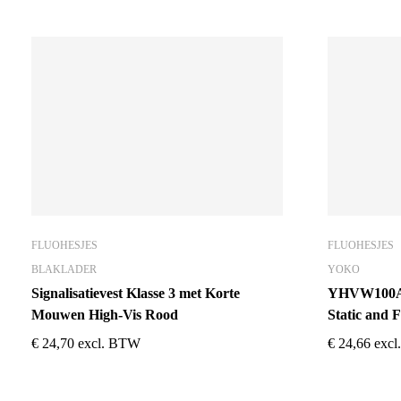
FLUOHESJES
FLUOHESJES
BLAKLADER
YOKO
Signalisatievest Klasse 3 met Korte
YHVW100ASF
Mouwen High-Vis Rood
Static and 
€
24,70
excl. BTW
€
24,66
exc