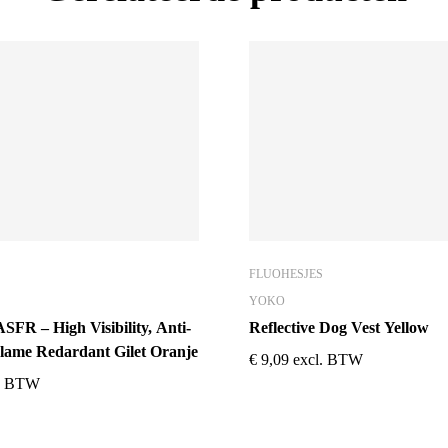
FLUOHESJES
YOKO
R – High Visibility, Anti-
Reflective Dog Vest Yellow
Flame Redardant Gilet Oranje
€
9,09
excl. BTW
l. BTW