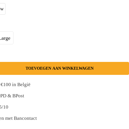
Large
TOEVOEGEN AAN WINKELWAGEN
 €100 in België
 DPD & BPost
5/10
nen met Bancontact