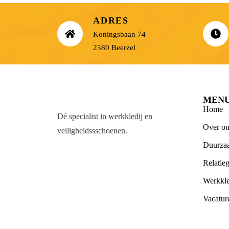
ADRES
Koningsbaan 74
2580 Beerzel
MEN
Home
Dé specialist in werkkledij en
Over on
veiligheidssschoenen.
Duurza
Relatie
Werkkle
Vacatur
Blog