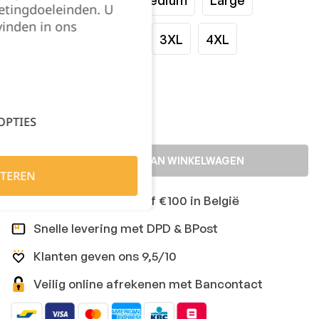
etingdoeleinden. U
vinden in ons
XLarge
XXLarge
3XL
4XL
Kies je aantal:
OPTIES
TOEVOEGEN AAN WINKELWAGEN
TEREN
Gratis levering vanaf €100 in België
Snelle levering met DPD & BPost
Klanten geven ons 9,5/10
Veilig online afrekenen met Bancontact