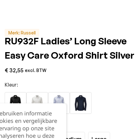
Merk:
Russell
RU932F Ladies’ Long Sleeve
Easy Care Oxford Shirt Silver
€
32,55
excl. BTW
Kleur:
gebruiken informatie
okies en vergelijkbare
Maat:
rvaring op onze site
nalyseren hoe u deze
XSmall
Small
Medium
Large