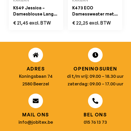
KARIBAN
KARIBAN
K549 Jessica –
K473 ECO
Damesblouse Lange
Damessweater met
Mouwen Kelly Green
Capuchon Dark Grey
€
21,45
excl. BTW
€
22,25
excl. BTW
ADRES
OPENINGSUREN
Koningsbaan 74
di t/m vrij: 09.00 – 18.30 uur
2580 Beerzel
zaterdag: 09.00 – 17.00 uur
MAIL ONS
BEL ONS
info@jobitex.be
015 76 13 73