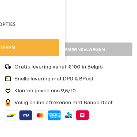
Kies je aantal:
OPTIES
TEREN
TOEVOEGEN AAN WINKELWAGEN
Gratis levering vanaf €100 in België
Snelle levering met DPD & BPost
Klanten geven ons 9,5/10
Veilig online afrekenen met Bancontact