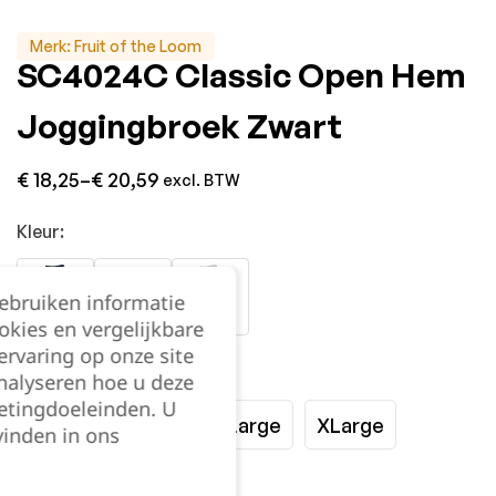
Merk:
Fruit of the Loom
SC4024C Classic Open Hem
Joggingbroek Zwart
€
18,25
–
€
20,59
excl. BTW
Kleur:
gebruiken informatie
okies en vergelijkbare
rvaring op onze site
Maat:
nalyseren hoe u deze
etingdoeleinden. U
Small
Medium
Large
XLarge
vinden in ons
XXLarge
3XL