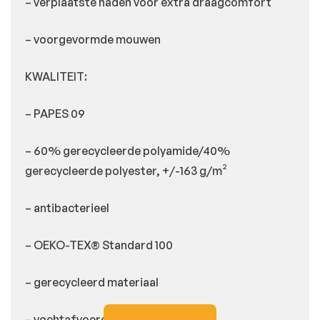
– verplaatste naden voor extra draagcomfort
– voorgevormde mouwen
KWALITEIT:
– PAPES 09
– 60% gerecycleerde polyamide/40%
gerecycleerde polyester, +/-163 g/m²
– antibacterieel
– OEKO-TEX® Standard 100
– gerecycleerd materiaal
– vochtafvoerend