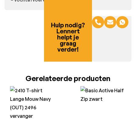
Hulp nodig?
Lennert
helpt je
graag
verder!
Gerelateerde producten