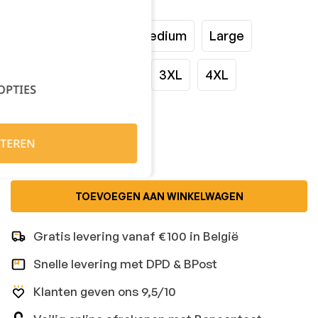
Maat:
XSmall
Small
Medium
Large
XLarge
XXLarge
3XL
4XL
OPTIES
Kies je aantal:
TEREN
TOEVOEGEN AAN WINKELWAGEN
Gratis levering vanaf €100 in België
Snelle levering met DPD & BPost
Klanten geven ons 9,5/10