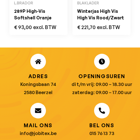
L.BRADOR
BLAKLADER
289P High-Vis
Winterjas High Vis
Softshell Oranje
High Vis Rood/Zwart
€
93,00
excl. BTW
€
221,70
excl. BTW
ADRES
OPENINGSUREN
Koningsbaan 74
di t/m vrij: 09.00 – 18.30 uur
2580 Beerzel
zaterdag: 09.00 – 17.00 uur
MAIL ONS
BEL ONS
info@jobitex.be
015 76 13 73