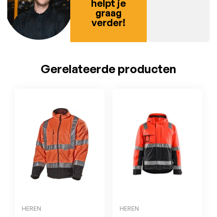
helpt je
graag
verder!
Gerelateerde producten
HEREN
HEREN