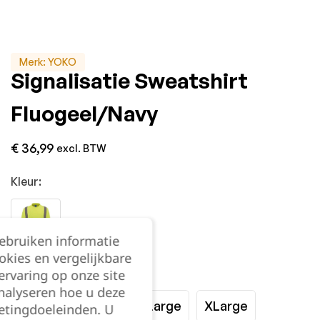
Merk:
YOKO
Signalisatie Sweatshirt
Fluogeel/Navy
€
36,99
excl. BTW
Kleur:
gebruiken informatie
okies en vergelijkbare
Maat:
rvaring op onze site
nalyseren hoe u deze
Small
Medium
Large
XLarge
etingdoeleinden. U