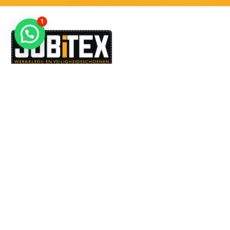
1
Dé specialist in werkkledij en veiligheidssschoenen.
MENU
PRODUCTEN
Home
Alle producten