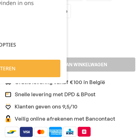
vinden in ons
XXLarge
XXXLarge
Kies je aantal:
OPTIES
TOEVOEGEN AAN WINKELWAGEN
TEREN
Gratis levering vanaf €100 in België
Snelle levering met DPD & BPost
Klanten geven ons 9,5/10
Veilig online afrekenen met Bancontact