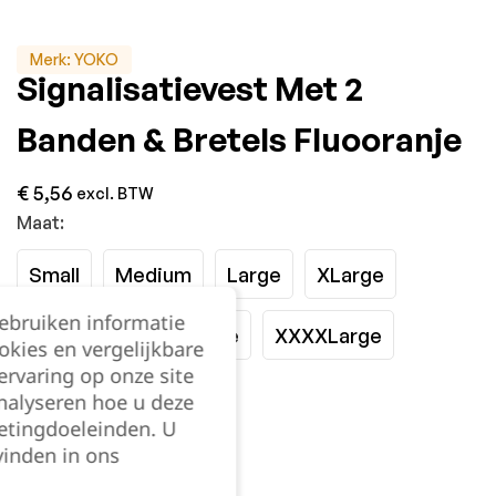
Merk:
YOKO
Signalisatievest Met 2
Banden & Bretels Fluooranje
€
5,56
excl. BTW
Maat:
Small
Medium
Large
XLarge
gebruiken informatie
XXLarge
XXXLarge
XXXXLarge
okies en vergelijkbare
rvaring op onze site
XXXXXLarge
nalyseren hoe u deze
etingdoeleinden. U
vinden in ons
Kies je aantal: