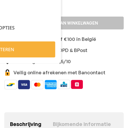
TOEVOEGEN AAN WINKELWAGEN
OPTIES
Gratis levering vanaf €100 in België
TEREN
Snelle levering met DPD & BPost
Klanten geven ons 9,5/10
Veilig online afrekenen met Bancontact
Beschrijving
Bijkomende informatie