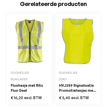
Gerelateerde producten
FLUOHESJES
FLUOHESJES
BLAKLADER
YOKO
Fluohesje met Rits
HVJ259 Signalisatie
Fluo Geel
Promotiehesjes met
Reflecterende Rand
€
16,20
excl. BTW
€
5,40
excl. BTW
Geel