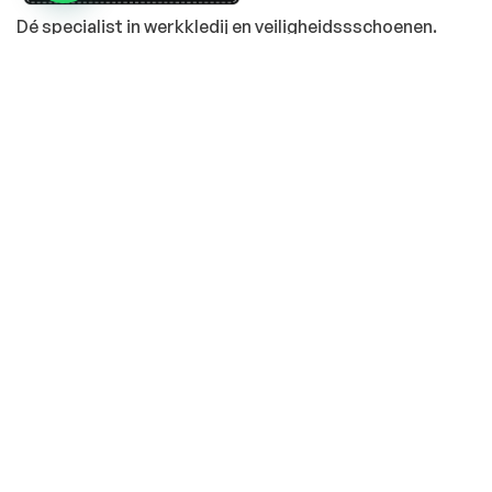
Dé specialist in werkkledij en veiligheidssschoenen.
MENU
PRODUCTEN
Home
Alle producten
Over ons
Veiligheidsschoenen
Duurzaamheid
Werkbroeken
Relatiegeschenken
Andere werkkledij