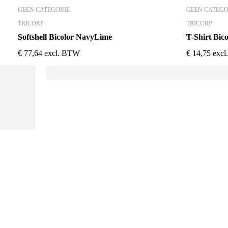
GEEN CATEGORIE
GEEN CATEGO
TRICORP
TRICORP
Softshell Bicolor NavyLime
T-Shirt Bic
€
77,64
excl. BTW
€
14,75
exc