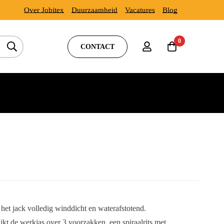
Over Jobitex
Duurzaamheid
Vacatures
Blog
0
CONTACT
 het jack volledig winddicht en waterafstotend.
kt de werkjas over 3 voorzakken, een spiraalrits met