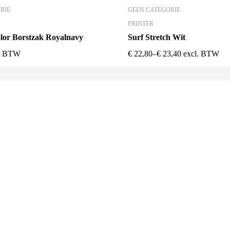
RIE
GEEN CATEGORIE
PRINTER
olor Borstzak Royalnavy
Surf Stretch Wit
l. BTW
€
22,80
–
€
23,40
excl. BTW