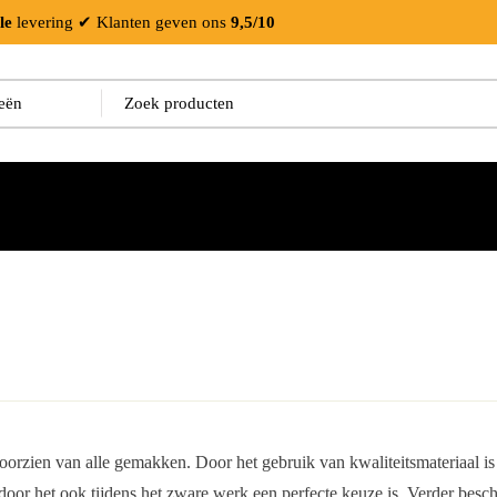
le
levering
✔ Klanten geven ons
9,5/10
 voorzien van alle gemakken. Door het gebruik van kwaliteitsmateriaal is
r het ook tijdens het zware werk een perfecte keuze is. Verder beschi