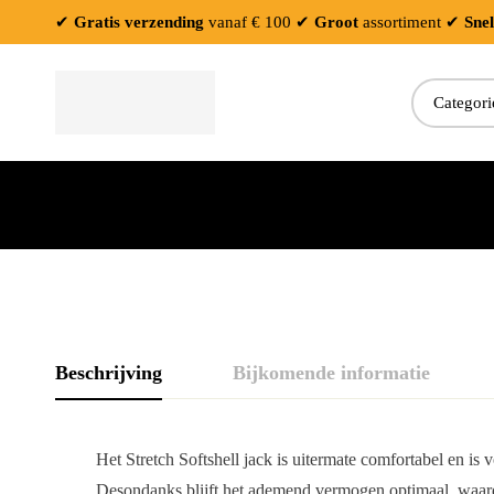
✔
Gratis verzending
vanaf € 100
✔
Groot
assortiment
✔
Snel
Beschrijving
Bijkomende informatie
Het Stretch Softshell jack is uitermate comfortabel en is
Desondanks blijft het ademend vermogen optimaal, waardoo