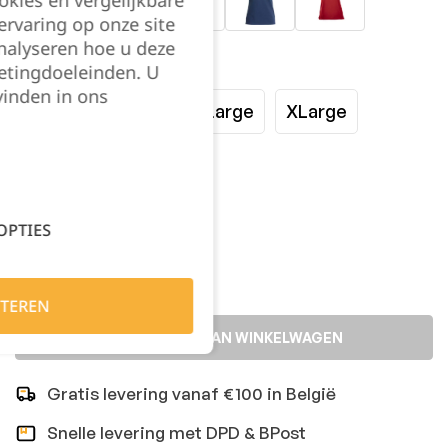
okies en vergelijkbare
rvaring op onze site
nalyseren hoe u deze
Maat:
etingdoeleinden. U
vinden in ons
Small
Medium
Large
XLarge
XXLarge
Kies je aantal:
OPTIES
TEREN
TOEVOEGEN AAN WINKELWAGEN
Gratis levering vanaf €100 in België
Snelle levering met DPD & BPost