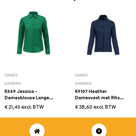
DAMES
DAMES
KARIBAN
KARIBAN
K549 Jessica –
K9107 Heather
Damesblouse Lange
Damesvest met Rits
Mouwen Kelly Green
Navy Melange
€
21,45
excl. BTW
€
38,60
excl. BTW