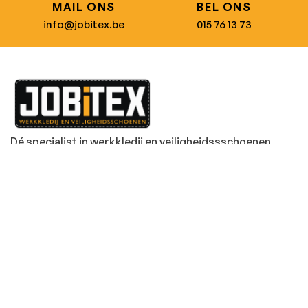
MAIL ONS
BEL ONS
info@jobitex.be
015 76 13 73
Dé specialist in werkkledij en veiligheidssschoenen.