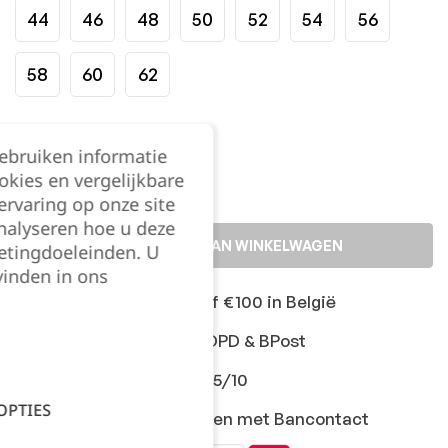
44
46
48
50
52
54
56
58
60
62
Kies je aantal:
gebruiken informatie
okies en vergelijkbare
rvaring op onze site
nalyseren hoe u deze
TOEVOEGEN AAN WINKELWAGEN
etingdoeleinden. U
vinden in ons
Gratis levering vanaf €100 in België
Snelle levering met DPD & BPost
Klanten geven ons 9,5/10
OPTIES
Veilig online afrekenen met Bancontact