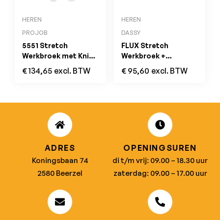
HEREN
HEREN
PROJOB
DASSY
5551 Stretch
FLUX Stretch
Werkbroek met Knie-
Werkbroek +
en Spijkerzakken Wit
Holsterzakken PLUS
€
134,65
excl. BTW
€
95,60
excl. BTW
Nachtblauw/Grijs
ADRES
OPENINGSUREN
Koningsbaan 74
di t/m vrij: 09.00 – 18.30 uur
2580 Beerzel
zaterdag: 09.00 – 17.00 uur