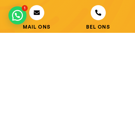
1
MAIL ONS
BEL ONS
info@jobitex.be
015 76 13 73
Dé specialist in werkkledij en veiligheidssschoenen.