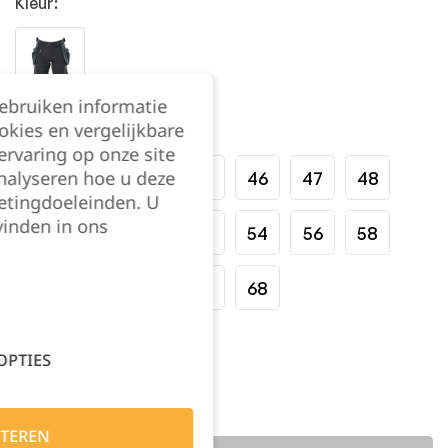
Kleur:
gebruiken informatie
okies en vergelijkbare
Maat:
rvaring op onze site
nalyseren hoe u deze
42
43
44
45
46
47
48
etingdoeleinden. U
vinden in ons
49
50
51
52
54
56
58
60
62
64
66
68
Kies je aantal:
OPTIES
TEREN