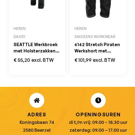
HEREN
HEREN
DASSY
SNICKERS WORKWEAR
SEATTLE Werkbroek
6142 Stretch Piraten
met Holsterzakken
Werkshort met
MINUS Zwart/Grijs
Holsterzakken Grijs
€
55,20
excl. BTW
€
101,99
excl. BTW
ADRES
OPENINGSUREN
Koningsbaan 74
di t/m vrij: 09.00 – 18.30 uur
2580 Beerzel
zaterdag: 09.00 – 17.00 uur