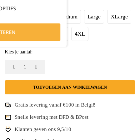
Maat:
OPTIES
XSmall
Small
Medium
Large
XLarge
TEREN
XXLarge
XXXLarge
4XL
Kies je aantal:
TOEVOEGEN AAN WINKELWAGEN
Gratis levering vanaf €100 in België
Snelle levering met DPD & BPost
Klanten geven ons 9,5/10