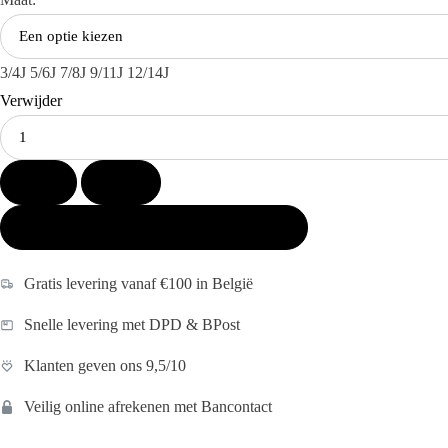
3/4J
5/6J
7/8J
9/11J
12/14J
Verwijder
Kies
je
aantal:
-
+
TOEVOEGEN AAN WINKELWAGEN
Gratis levering vanaf €100 in België
Snelle levering met DPD & BPost
Klanten geven ons 9,5/10
Veilig online afrekenen met Bancontact