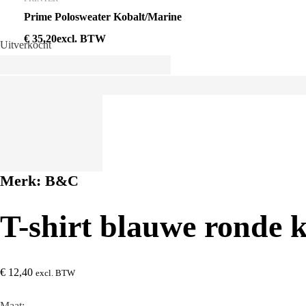
Prime Polosweater Kobalt/Marine
€
35,20
excl. BTW
Uitverkocht
Merk:
B&C
T-shirt blauwe ronde k
€
12,40
excl. BTW
Maat: