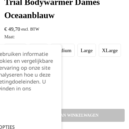
Trial Bodywarmer Dames
Oceaanblauw
€
49,70
excl. BTW
Maat:
XSmall
Small
Medium
Large
XLarge
gebruiken informatie
okies en vergelijkbare
XXLarge
rvaring op onze site
nalyseren hoe u deze
etingdoeleinden. U
Kies je aantal:
vinden in ons
TOEVOEGEN AAN WINKELWAGEN
OPTIES