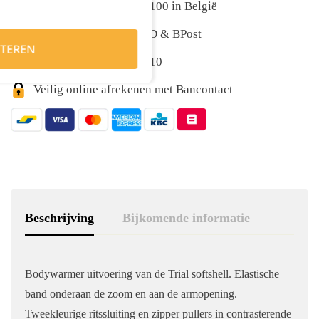
Gratis levering vanaf €100 in België
Snelle levering met DPD & BPost
TEREN
Klanten geven ons 9,5/10
Veilig online afrekenen met Bancontact
Beschrijving
Bijkomende informatie
Bodywarmer uitvoering van de Trial softshell. Elastische
band onderaan de zoom en aan de armopening.
Tweekleurige ritssluiting en zipper pullers in contrasterende