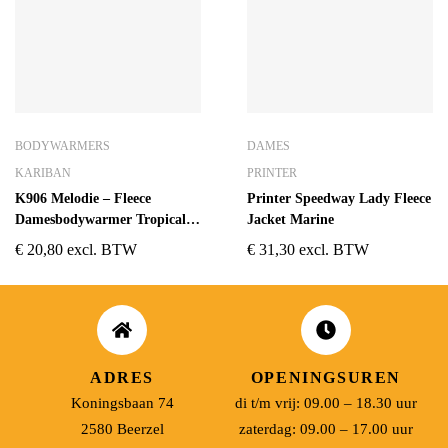
BODYWARMERS
DAMES
KARIBAN
PRINTER
K906 Melodie – Fleece
Printer Speedway Lady Fleece
Damesbodywarmer Tropical
Jacket Marine
Blue
€
20,80
excl. BTW
€
31,30
excl. BTW
ADRES
OPENINGSUREN
Koningsbaan 74
di t/m vrij: 09.00 – 18.30 uur
2580 Beerzel
zaterdag: 09.00 – 17.00 uur