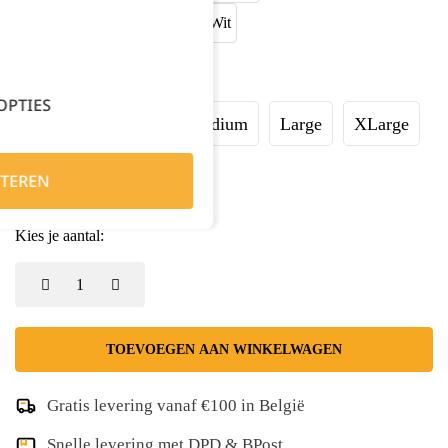
Maat:
OPTIES
XSmall
Small
Medium
Large
XLarge
XXLarge
TEREN
Kies je aantal:
TOEVOEGEN AAN WINKELWAGEN
Gratis levering vanaf €100 in België
Snelle levering met DPD & BPost