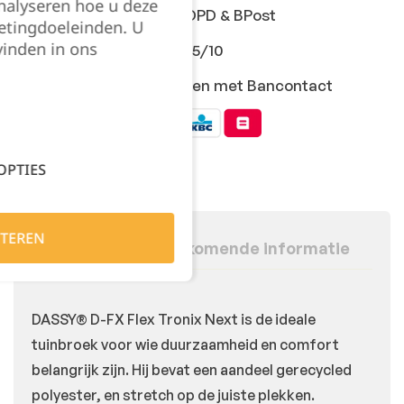
nalyseren hoe u deze
Snelle levering met DPD & BPost
etingdoeleinden. U
vinden in ons
Klanten geven ons 9,5/10
Veilig online afrekenen met Bancontact
OPTIES
TEREN
Beschrijving
Bijkomende informatie
DASSY® D-FX Flex Tronix Next is de ideale
tuinbroek voor wie duurzaamheid en comfort
belangrijk zijn. Hij bevat een aandeel gerecycled
polyester, en stretch op de juiste plekken.