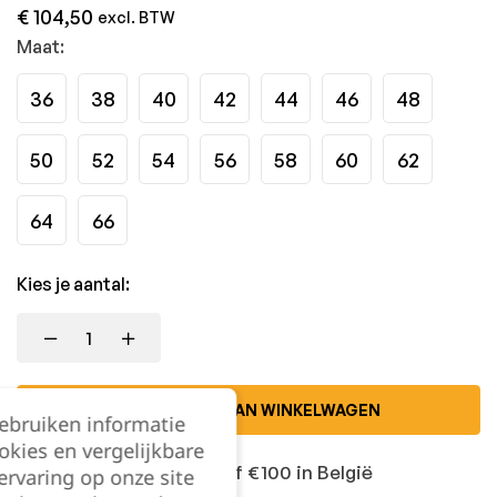
€
104,50
excl. BTW
Maat:
36
38
40
42
44
46
48
50
52
54
56
58
60
62
64
66
Kies je aantal:
TOEVOEGEN AAN WINKELWAGEN
gebruiken informatie
okies en vergelijkbare
Gratis levering vanaf €100 in België
rvaring op onze site