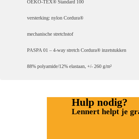
OEKO-TEX® Standard 100
versterking: nylon Cordura®
mechanische stretchstof
PASPA 01 – 4-way stretch Cordura® inzetstukken
88% polyamide/12% elastaan, +/- 260 g/m²
Hulp nodig?
Lennert helpt je g