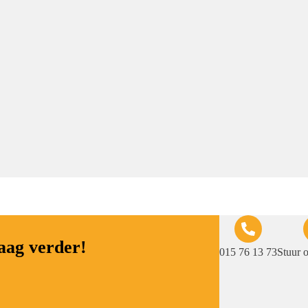
raag verder!
015 76 13 73
Stuur 