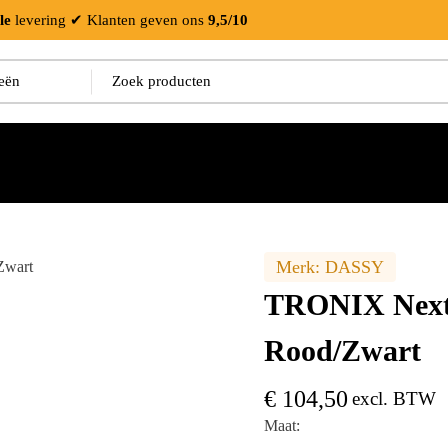
le
levering
✔ Klanten geven ons
9,5/10
Merk:
DASSY
TRONIX Next 
Rood/Zwart
€
104,50
excl. BTW
Maat: