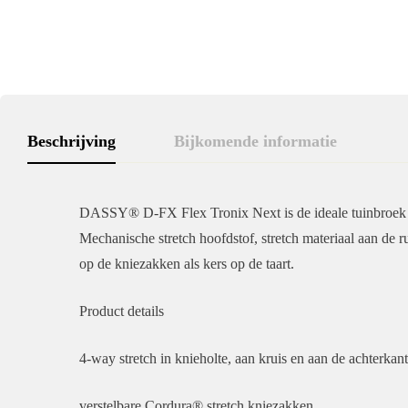
Beschrijving
Bijkomende informatie
DASSY® D-FX Flex Tronix Next is de ideale tuinbroek voo
Mechanische stretch hoofdstof, stretch materiaal aan de ru
op de kniezakken als kers op de taart.
Product details
4-way stretch in knieholte, aan kruis en aan de achterkant
verstelbare Cordura® stretch kniezakken