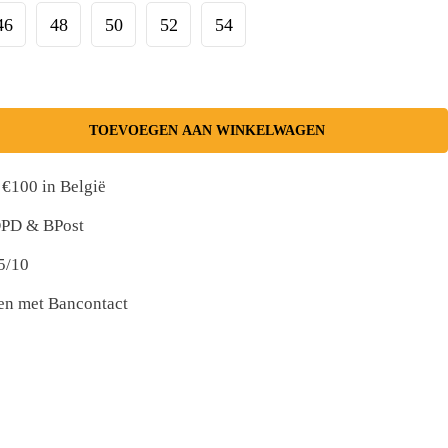
46
48
50
52
54
TOEVOEGEN AAN WINKELWAGEN
 €100 in België
 DPD & BPost
5/10
nen met Bancontact