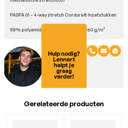
mechanische stretchstof
PASPA 01 – 4-way stretch Cordura® inzetstukken
88% polyamide/12% elastaan, +/- 260 g/m²
Hulp nodig?
Lennert
helpt je
graag
verder!
Gerelateerde producten