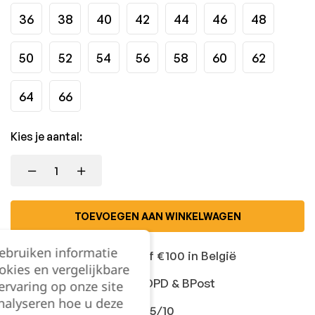
36
38
40
42
44
46
48
50
52
54
56
58
60
62
64
66
Kies je aantal:
TOEVOEGEN AAN WINKELWAGEN
gebruiken informatie
Gratis levering vanaf €100 in België
okies en vergelijkbare
Snelle levering met DPD & BPost
rvaring op onze site
nalyseren hoe u deze
Klanten geven ons 9,5/10