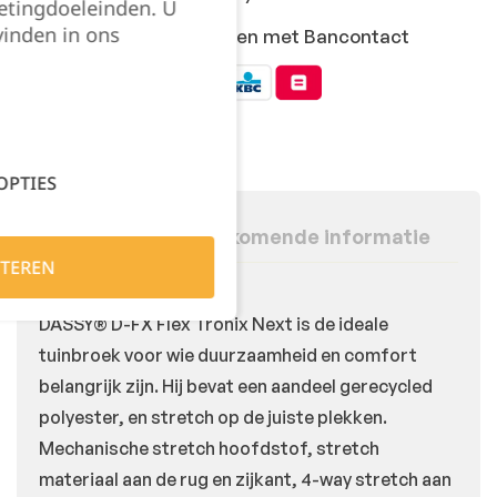
etingdoeleinden. U
vinden in ons
Veilig online afrekenen met Bancontact
OPTIES
Beschrijving
Bijkomende informatie
TEREN
DASSY® D-FX Flex Tronix Next is de ideale
tuinbroek voor wie duurzaamheid en comfort
belangrijk zijn. Hij bevat een aandeel gerecycled
polyester, en stretch op de juiste plekken.
Mechanische stretch hoofdstof, stretch
materiaal aan de rug en zijkant, 4-way stretch aan