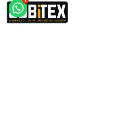
1
Dé specialist in werkkledij en veiligheidssschoenen.
MENU
PRODUCTEN
Home
Alle producten
Over ons
Veiligheidsschoenen