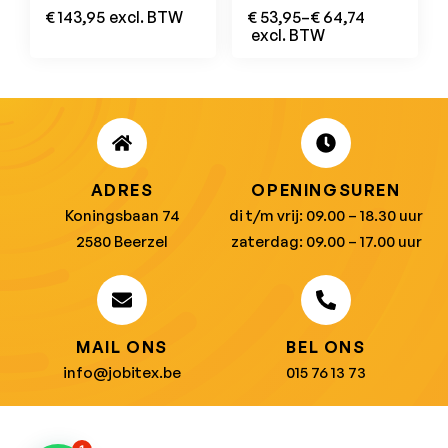
Simply No Sweat
€
143,95
excl. BTW
€
53,95
–
€
64,74
Zwart
excl. BTW
ADRES
OPENINGSUREN
Koningsbaan 74
di t/m vrij: 09.00 – 18.30 uur
2580 Beerzel
zaterdag: 09.00 – 17.00 uur
MAIL ONS
BEL ONS
info@jobitex.be
015 76 13 73