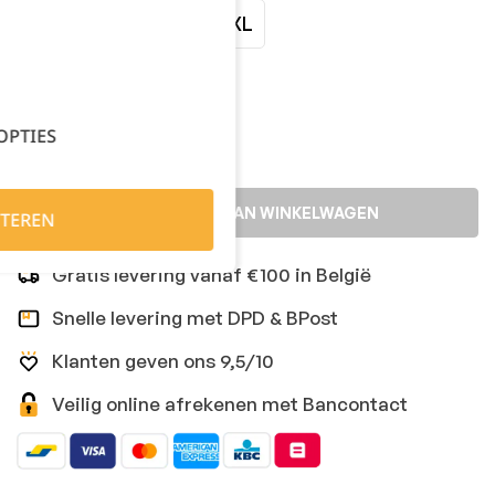
XXLarge
3XL
4XL
Kies je aantal:
OPTIES
TOEVOEGEN AAN WINKELWAGEN
TEREN
Gratis levering vanaf €100 in België
Snelle levering met DPD & BPost
Klanten geven ons 9,5/10
Veilig online afrekenen met Bancontact