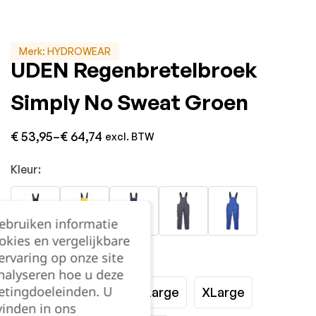
Merk:
HYDROWEAR
UDEN Regenbretelbroek
Simply No Sweat Groen
€
53,95
–
€
64,74
excl. BTW
Kleur:
gebruiken informatie
okies en vergelijkbare
rvaring op onze site
Maat:
nalyseren hoe u deze
etingdoeleinden. U
Small
Medium
Large
XLarge
vinden in ons