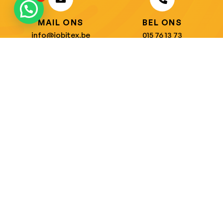
MAIL ONS
BEL ONS
info@jobitex.be
015 76 13 73
Dé specialist in werkkledij en veiligheidssschoenen.