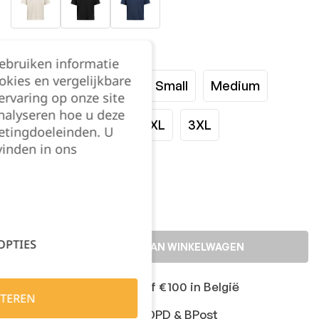
Maat:
gebruiken informatie
okies en vergelijkbare
XXSmall
XSmall
Small
Medium
rvaring op onze site
nalyseren hoe u deze
Large
XLarge
2XL
3XL
etingdoeleinden. U
vinden in ons
Kies je aantal:
OPTIES
TOEVOEGEN AAN WINKELWAGEN
Gratis levering vanaf €100 in België
TEREN
Snelle levering met DPD & BPost