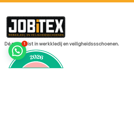
Dé specialist in werkkledij en veiligheidssschoenen.
1
MENU
PRODUCTEN
Home
Alle producten