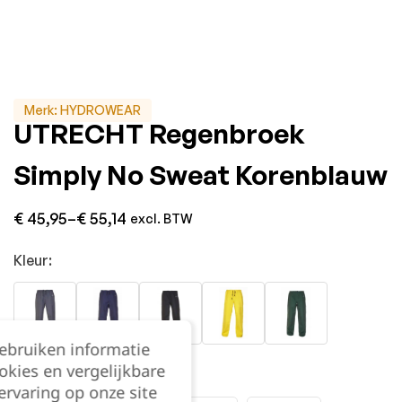
Merk:
HYDROWEAR
UTRECHT Regenbroek
Simply No Sweat Korenblauw
€
45,95
–
€
55,14
excl. BTW
Kleur:
gebruiken informatie
okies en vergelijkbare
Maat:
rvaring op onze site