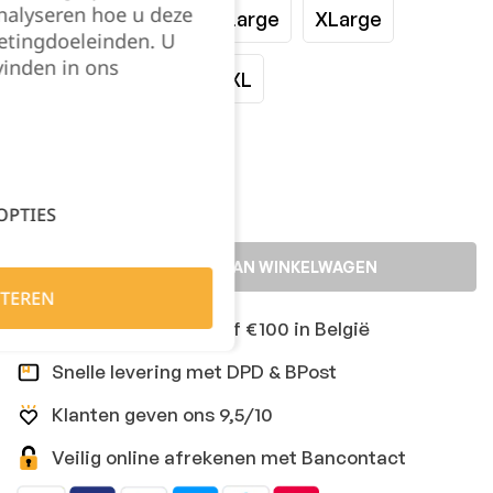
nalyseren hoe u deze
Small
Medium
Large
XLarge
etingdoeleinden. U
vinden in ons
XXLarge
3XL
4XL
Kies je aantal:
OPTIES
TOEVOEGEN AAN WINKELWAGEN
TEREN
Gratis levering vanaf €100 in België
Snelle levering met DPD & BPost
Klanten geven ons 9,5/10
Veilig online afrekenen met Bancontact