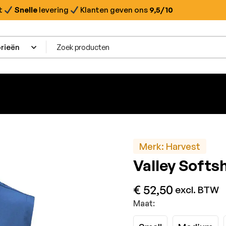
t
Snelle
levering
Klanten geven ons
9,5/10
Merk:
Harvest
Valley Softs
€
52,50
excl. BTW
Maat: