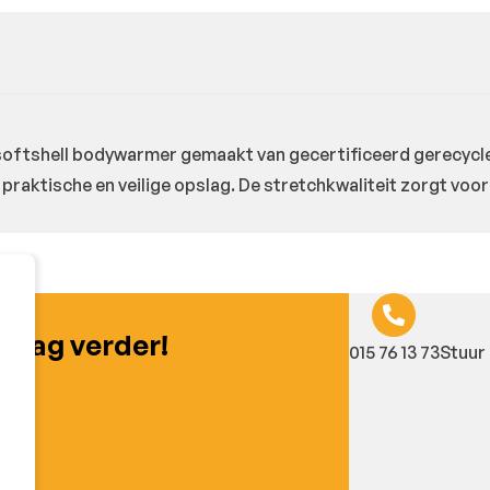
 softshell bodywarmer gemaakt van gecertificeerd gerecycle
 praktische en veilige opslag. De stretchkwaliteit zorgt voo
graag verder!
015 76 13 73
Stuur 