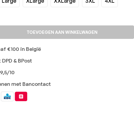
Large
XLarge
XXLarge
3XL
4XL
TOEVOEGEN AAN WINKELWAGEN
naf €100 in België
t DPD & BPost
9,5/10
ekenen met Bancontact