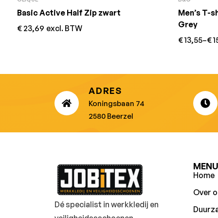
Basic Active Half Zip zwart
Men’s T-sh
Grey
€
23,69
excl. BTW
€
13,55
–
€
1
ADRES
Koningsbaan 74
2580 Beerzel
MEN
Home
Over o
Dé specialist in werkkledij en
Duurz