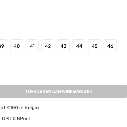
39
40
41
42
43
44
45
46
TOEVOEGEN AAN WINKELWAGEN
naf €100 in België
t DPD & BPost