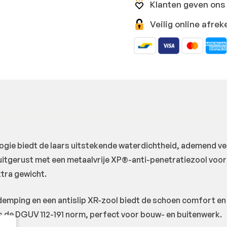
Klanten geven ons 
Veilig online afr
e biedt de laars uitstekende waterdichtheid, ademend v
s uitgerust met een metaalvrije XP®-anti-penetratiezool voor
xtra gewicht.
ping en een antislip XR-zool biedt de schoen comfort en st
 de DGUV 112-191 norm, perfect voor bouw- en buitenwerk.