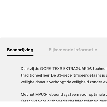
Beschrijving
Bijkomende informatie
Dankzij de GORE-TEX® EXTRAGUARD® technologi
traditioneel leer. De S3-gecertificeerde laars i
veiligheidsneus verhoogt de veiligheid zonder e
Met het MPU® rebound systeem voor optimale dem
Geschikt voor orthopedische inlegzolen volgens