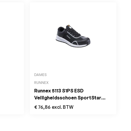
DAMES
RUNNEX
Runnex 5113 S1PS ESD
Veiligheidsschoen SportStar
Laag Zwart
€
76,86
excl. BTW