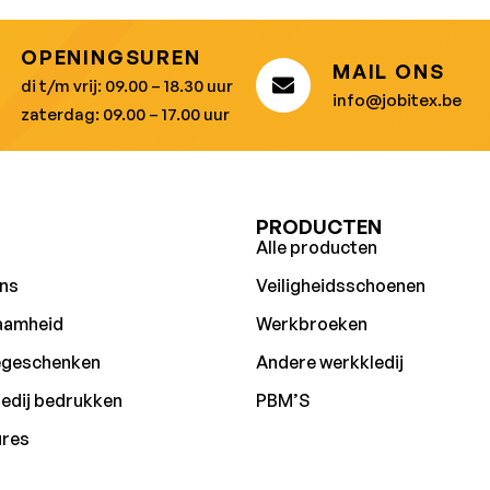
OPENINGSUREN
MAIL ONS
di t/m vrij: 09.00 – 18.30 uur
info@jobitex.be
zaterdag: 09.00 – 17.00 uur
U
PRODUCTEN
Alle producten
ns
Veiligheidsschoenen
aamheid
Werkbroeken
egeschenken
Andere werkkledij
edij bedrukken
PBM’S
ures