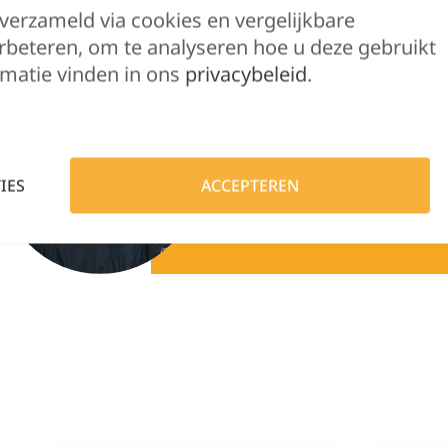
 verzameld via cookies en vergelijkbare
rbeteren, om te analyseren hoe u deze gebruikt
matie vinden in ons
privacybeleid
.
Hulp nodig?
Lennert helpt je 
IES
ACCEPTEREN