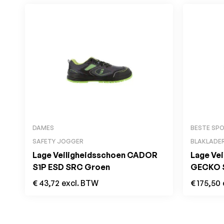
DAMES
BESTE SP
SAFETY JOGGER
BLAKLADE
Lage Veiligheidsschoen CADOR
Lage Ve
S1P ESD SRC Groen
GECKO 
€
43,72
excl. BTW
€
175,50