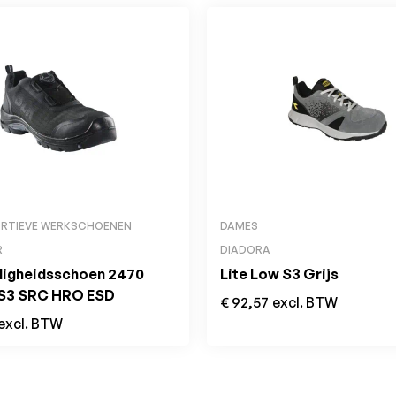
ORTIEVE WERKSCHOENEN
DAMES
R
DIADORA
iligheidsschoen 2470
Lite Low S3 Grijs
S3 SRC HRO ESD
€
92,57
excl. BTW
excl. BTW