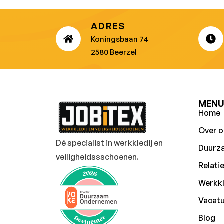
ADRES
Koningsbaan 74
2580 Beerzel
MEN
Home
Over o
Dé specialist in werkkledij en
Duurz
veiligheidssschoenen.
Relati
Werkkl
Vacat
Blog