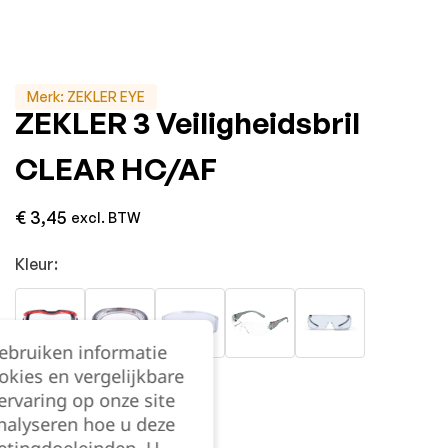
Merk:
ZEKLER EYE
ZEKLER 3 Veiligheidsbril
CLEAR HC/AF
€
3,45
excl. BTW
Kleur:
gebruiken informatie
okies en vergelijkbare
Maat:
ONE SIZE
rvaring op onze site
nalyseren hoe u deze
ONE SIZE
etingdoeleinden. U