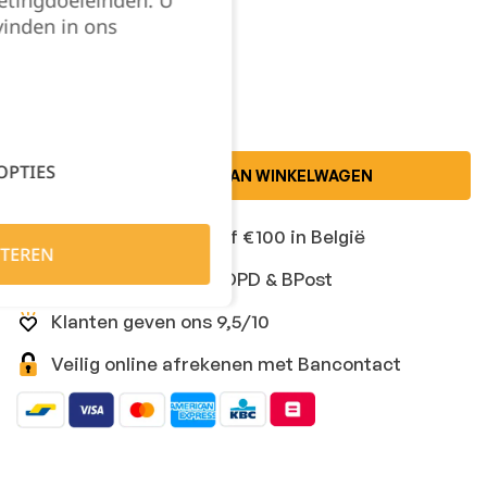
vinden in ons
Kies je aantal:
OPTIES
TOEVOEGEN AAN WINKELWAGEN
Gratis levering vanaf €100 in België
TEREN
Snelle levering met DPD & BPost
Klanten geven ons 9,5/10
Veilig online afrekenen met Bancontact