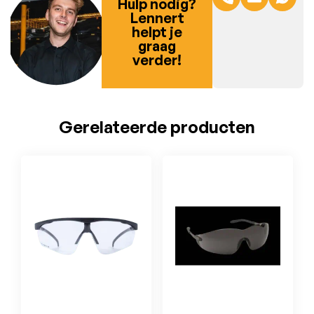
Hulp nodig?
Lennert
helpt je
graag
verder!
Gerelateerde producten