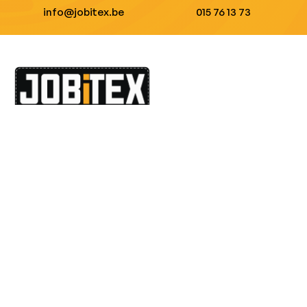
info@jobitex.be
015 76 13 73
Dé specialist in werkkledij en veiligheidssschoenen.