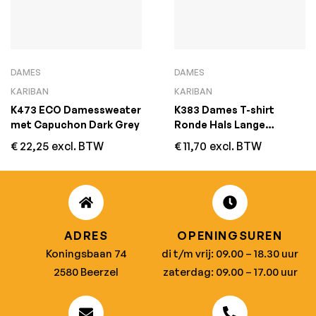
DAMES
DAMES
KARIBAN
KARIBAN
K473 ECO Damessweater
K383 Dames T-shirt
met Capuchon Dark Grey
Ronde Hals Lange
Mouwen Forest Green
€
22,25
excl. BTW
€
11,70
excl. BTW
ADRES
OPENINGSUREN
Koningsbaan 74
di t/m vrij: 09.00 – 18.30 uur
2580 Beerzel
zaterdag: 09.00 – 17.00 uur