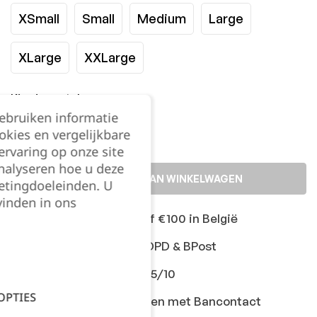
XSmall
Small
Medium
Large
XLarge
XXLarge
Kies je aantal:
gebruiken informatie
okies en vergelijkbare
rvaring op onze site
nalyseren hoe u deze
TOEVOEGEN AAN WINKELWAGEN
etingdoeleinden. U
vinden in ons
Gratis levering vanaf €100 in België
Snelle levering met DPD & BPost
Klanten geven ons 9,5/10
OPTIES
Veilig online afrekenen met Bancontact