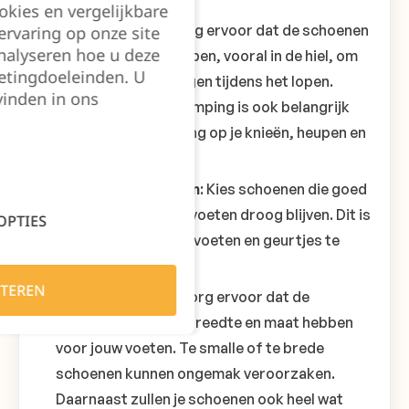
okies en vergelijkbare
Schokdemping
: Zorg ervoor dat de schoenen
rvaring op onze site
nalyseren hoe u deze
goede demping hebben, vooral in de hiel, om
etingdoeleinden. U
schokken op te vangen tijdens het lopen.
vinden in ons
Voldoende schokdemping is ook belangrijk
voor minder belasting op je knieën, heupen en
rug.
Ademend vermogen
: Kies schoenen die goed
ventileren, zodat je voeten droog blijven. Dit is
OPTIES
belangrijk om zweetvoeten en geurtjes te
voorkomen.
TEREN
Breedte en maat
: Zorg ervoor dat de
schoenen de juiste breedte en maat hebben
voor jouw voeten. Te smalle of te brede
schoenen kunnen ongemak veroorzaken.
Daarnaast zullen je schoenen ook heel wat