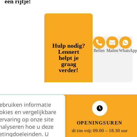
een rijtje!
Hulp nodig?
Lennert
Bellen
Mailen
WhatsApp
helpt je
graag
verder!
gebruiken informatie
okies en vergelijkbare
rvaring op onze site
ADRES
OPENINGSUREN
nalyseren hoe u deze
Koningsbaan 74
di t/m vrij: 09.00 – 18.30 uur
etingdoeleinden. U