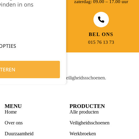
2580 Beerzel
zaterdag: 09.00 – 17.00 uur
vinden in ons
MAIL ONS
BEL ONS
info@jobitex.be
015 76 13 73
OPTIES
TEREN
Dé specialist in werkkledij en veiligheidssschoenen.
MENU
PRODUCTEN
Home
Alle producten
Over ons
Veiligheidsschoenen
Duurzaamheid
Werkbroeken