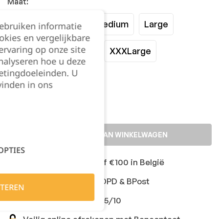
Maat:
XSmall
Small
Medium
Large
gebruiken informatie
okies en vergelijkbare
rvaring op onze site
XLarge
XXLarge
XXXLarge
nalyseren hoe u deze
etingdoeleinden. U
Kies je aantal:
vinden in ons
TOEVOEGEN AAN WINKELWAGEN
OPTIES
Gratis levering vanaf €100 in België
Snelle levering met DPD & BPost
TEREN
Klanten geven ons 9,5/10