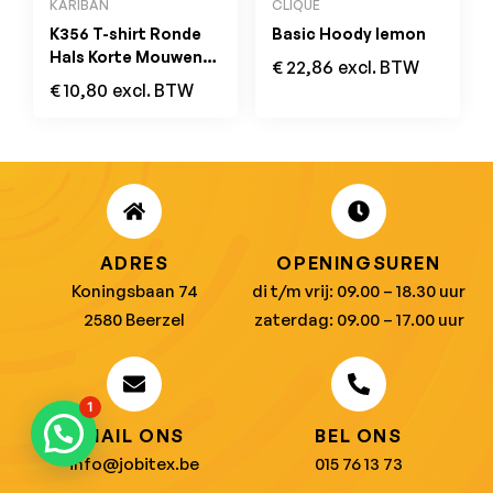
KARIBAN
CLIQUE
K356 T-shirt Ronde
Basic Hoody lemon
Hals Korte Mouwen
€
22,86
excl. BTW
Oranje
€
10,80
excl. BTW
ADRES
OPENINGSUREN
Koningsbaan 74
di t/m vrij: 09.00 – 18.30 uur
2580 Beerzel
zaterdag: 09.00 – 17.00 uur
1
MAIL ONS
BEL ONS
info@jobitex.be
015 76 13 73