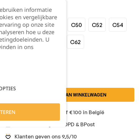
gebruiken informatie
Maat:
okies en vergelijkbare
rvaring op onze site
C44
C46
C48
C50
C52
C54
nalyseren hoe u deze
etingdoeleinden. U
C56
C58
C60
C62
vinden in ons
Kies je aantal:
OPTIES
TOEVOEGEN AAN WINKELWAGEN
TEREN
Gratis levering vanaf €100 in België
Snelle levering met DPD & BPost
Klanten geven ons 9,5/10