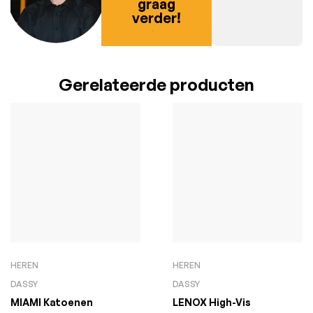
graag
verder!
Gerelateerde producten
HEREN
HEREN
DASSY
DASSY
MIAMI Katoenen
LENOX High-Vis